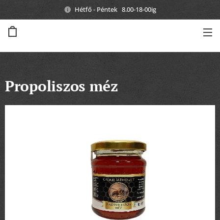
Hétfő - Péntek 8.00-18-00ig
Propoliszos méz