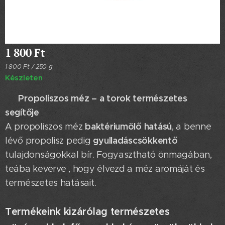
1 800
Ft
1 800 Ft / 250 g
Készleten
Propoliszos méz – a torok természetes
🍯
segítője
baktériumölő hatású
A propoliszos méz
, a benne
gyulladáscsökkentő
lévő propolisz pedig
tulajdonságokkal bír. Fogyasztható önmagában,
teába keverve , hogy élvezd a méz aromáját és
természetes hatásait.
Termékeink kizárólag természetes