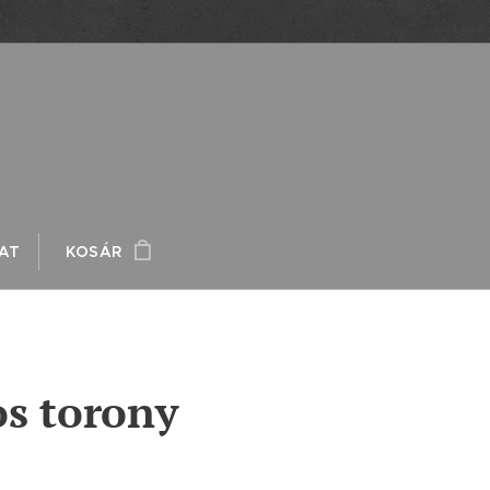
AT
KOSÁR
s torony