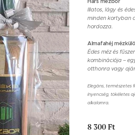
Hárs mézbor
Illatos, lágy és éd
minden kortyban 
hordozza.
Almafahéj mézkül
Édes méz és fűsze
kombinációja – eg
otthonra vagy ajá
Elegáns, természetes f
ínyencség, tökéletes 
alkalomra.
8 300
Ft