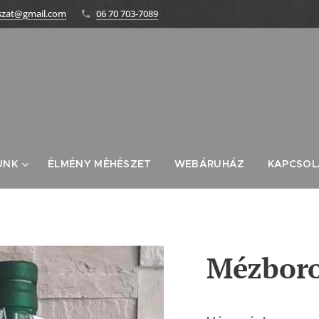
szat@gmail.com
06 70 703-7089
UNK
ÉLMÉNY MÉHÉSZET
WEBÁRUHÁZ
KAPCSOL
Mézboro