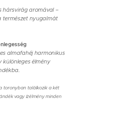
es hársvirág aromával –
a természet nyugalmát
önlegesség
res almafahéj harmonikus
y különleges élmény
ndékba.
a toronyban találkozik a két
ajándék vagy ízélmény minden