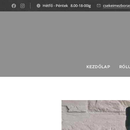
Hétfő - Péntek 8.00-18-00ig
csekeimezbora
KEZDŐLAP
RÓL