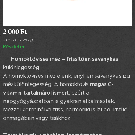
2 000
Ft
2 000 Ft / 250 g
Készleten
Homoktövises méz – frissítően savanykás
🍯
különlegesség
A homoktövises méz élénk, enyhén savanykás ízű
magas C-
mézkülönlegesség. A homoktövis
vitamin-tartalmáról ismert
, ezért a
népgyógyászatban is gyakran alkalmazták.
Mézzel kombinálva friss, harmonikus ízt ad, kiváló
önmagában vagy teákhoz.