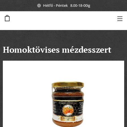
Hétfő - Péntek 8.00-18-00ig
Homoktövises mézdesszert