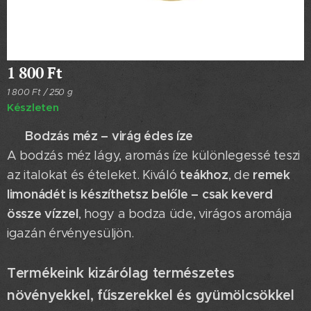
1 800
Ft
1 800 Ft / 250 g
Készleten
Bodzás méz – virág édes íze
🍯
A bodzás méz lágy, aromás íze különlegessé teszi
teákhoz
remek
az italokat és ételeket. Kiváló
, de
limonádét is készíthetsz belőle – csak keverd
össze vízzel
, hogy a bodza üde, virágos aromája
igazán érvényesüljön.
Termékeink kizárólag természetes
növényekkel, fűszerekkel és gyümölcsökkel