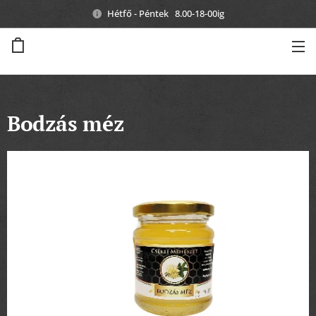
Hétfő - Péntek 8.00-18-00ig
Bodzás méz